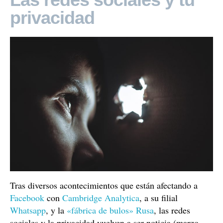
privacidad
Tras diversos acontecimientos que están afectando a
Facebook
con
Cambridge Analytica
, a su filial
Whatsapp
, y la
«fábrica de bulos» Rusa
, las redes
sociales y la privacidad vuelven a ser noticia (marzo