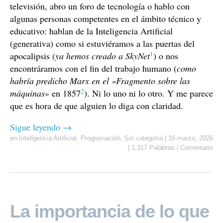
televisión, abro un foro de tecnología o hablo con
algunas personas competentes en el ámbito técnico y
educativo: hablan de la Inteligencia Artificial
(generativa) como si estuviéramos a las puertas del
1
apocalipsis (
ya hemos creado a SkyNet
) o nos
encontráramos con el fin del trabajo humano (
como
habría predicho Marx en el «Fragmento sobre las
2
máquinas
» en 1857
). Ni lo uno ni lo otro. Y me parece
que es hora de que alguien lo diga con claridad.
Sigue leyendo
→
en
Inteligencia Artificial
,
Programación
,
Sin categoría
|
16 marzo, 2026
|
1,317 Palabras
|
Comentario
La importancia de lo que